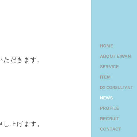
HOME
ABOUT EIWAN
いただきます。
SERVICE
ITEM
DX CONSULTANT
NEWS
PROFILE
RECRUIT
申し上げます。
CONTACT